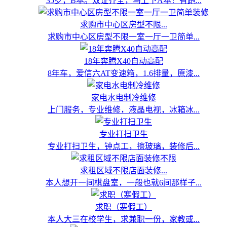
35岁，B本。双证齐全，马上下A本！有跑...
求购市中心区房型不限...
求购市中心区房型不限一室一厅一卫简单...
18年奔腾X40自动高配
8年车，爱信六AT变速箱，1.6排量，原漆...
家电水电制冷维修
上门服务，专业维修，液晶电视，冰箱冰...
专业打扫卫生
专业打扫卫生，钟点工，擦玻璃，装修后...
求租区域不限店面装修...
本人想开一间棋盘室，一般也就6间那样子...
求职（寒假工）
本人大三在校学生，求兼职一份，家教或...