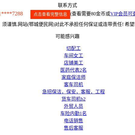
联系方式
1****7288
(查看需要80金币或
VIP会员可
点击查看完整信息
须谨慎.网站(鄂城便民网)对此不承担任何保证或连带责任! 希
可能感兴趣
切配工
车间女工
店铺美工
医药代表2名
家庭保洁师
客车司机
急招保洁，保安，客服，工程
货车司机b2
外贸人员
车险内勤1名
电话销售
售后客服