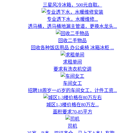
三星风冷冰箱，500元自取。
专业透下水，水暖维修...
透马桶，透马桶地漏主管道，更换水龙头...
回收二手物品
回收各种饭店用品 办公桌椅 冰箱冰柜 ...
求租单间
要求有洗衣机空调
车间女工
招聘18周岁一45岁的车间女工，计件工资...
城区1-3楼价格在80万左...
面积要求70-85平方
司机