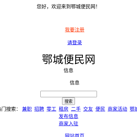
您好，欢迎来到鄂城便民网！
我要注册
请登录
鄂城便民网
信息
信息
热门搜索：
兼职
招聘
零工
租房
二手
交友
便民
商家活动
鄂
发布信息
商家入驻
网站首页