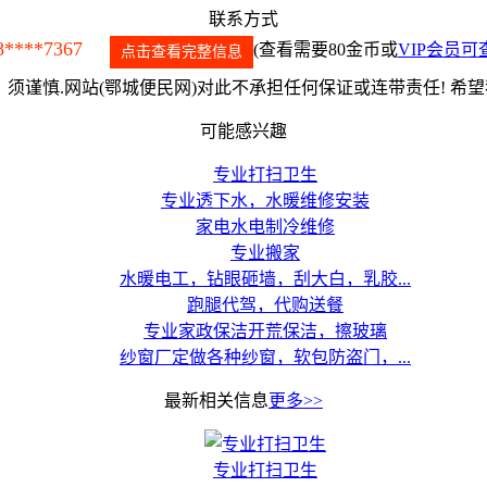
联系方式
8****7367
(查看需要80金币或
VIP会员可
点击查看完整信息
须谨慎.网站(鄂城便民网)对此不承担任何保证或连带责任! 希
可能感兴趣
专业打扫卫生
专业透下水，水暖维修安装
家电水电制冷维修
专业搬家
水暖电工，钻眼砸墙，刮大白，乳胶...
跑腿代驾，代购送餐
专业家政保洁开荒保洁，擦玻璃
纱窗厂定做各种纱窗，软包防盗门，...
最新相关信息
更多>>
专业打扫卫生