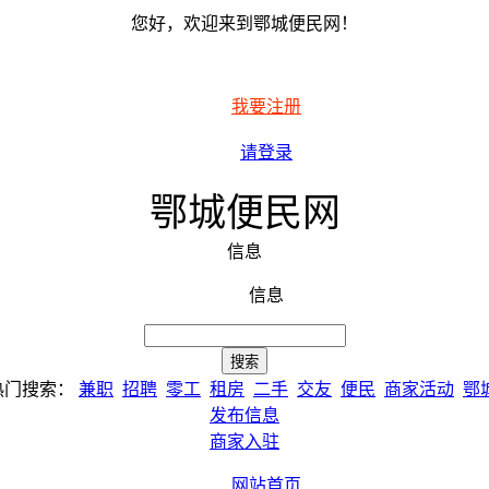
您好，欢迎来到鄂城便民网！
我要注册
请登录
鄂城便民网
信息
信息
热门搜索：
兼职
招聘
零工
租房
二手
交友
便民
商家活动
鄂
发布信息
商家入驻
网站首页