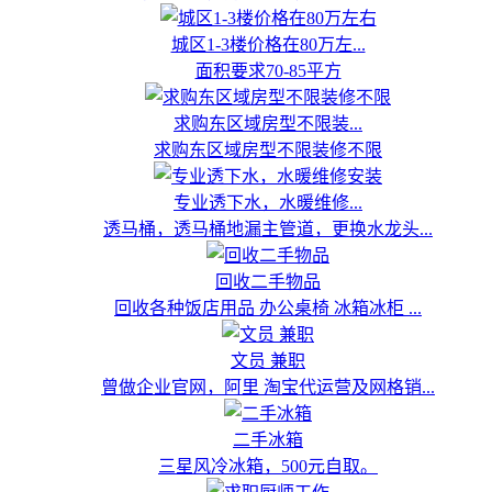
城区1-3楼价格在80万左...
面积要求70-85平方
求购东区域房型不限装...
求购东区域房型不限装修不限
专业透下水，水暖维修...
透马桶，透马桶地漏主管道，更换水龙头...
回收二手物品
回收各种饭店用品 办公桌椅 冰箱冰柜 ...
文员 兼职
曾做企业官网，阿里 淘宝代运营及网格销...
二手冰箱
三星风冷冰箱，500元自取。