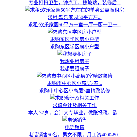
专业打扫卫生，钟点工，擦玻璃，装修后...
求租:欢乐家园50平方左...
求租:欢乐家园50平方一室一厅一厨一卫一...
求购东区学区房小户型
求购东区学区房小户型
我想要租房子
我想要租房子
求购市中心区小高层3室...
求购市中心区小高层3室精致装修
求职会计及相关工作
本人 37岁，会计大专毕业，做账报税。欲...
电话销售
电话销售50名，男女不限，月工资4000-80...